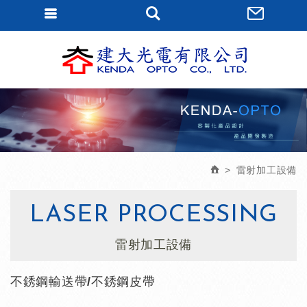
會員登入
?=$_site_i
會員登入(燈箱)
加入會員
忘記密碼
密碼修改
訂單查詢
雷射加工設備
個人資料修改
LASER PROCESSING
會員登出
雷射加工設備
填寫匯款通知
不銹鋼輸送帶/不銹鋼皮帶